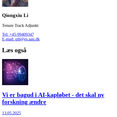
Qiongxiu Li
Tenure Track Adjunkt
Tel
:
+45-99409347
E-mail
:
qili@es.aau.dk
Læs også
Vi er bagud i AI-kapløbet - det skal ny
forskning ændre
13.05.2025