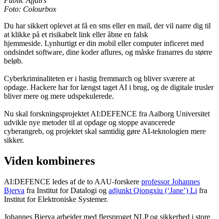
Public Affairs
Foto: Colourbox
Du har sikkert oplevet at få en sms eller en mail, der vil narre dig til
at klikke på et risikabelt link eller åbne en falsk
hjemmeside. Lynhurtigt er din mobil eller computer inficeret med
ondsindet software, dine koder aflures, og måske franarres du større
beløb.
Cyberkriminaliteten er i hastig fremmarch og bliver sværere at
opdage. Hackere har for længst taget AI i brug, og de digitale trusler
bliver mere og mere udspekulerede.
Nu skal forskningsprojektet AI:DEFENCE fra Aalborg Universitet
udvikle nye metoder til at opdage og stoppe avancerede
cyberangreb, og projektet skal samtidig gøre AI-teknologien mere
sikker.
Viden kombineres
AI:DEFENCE ledes af de to AAU-forskere
professor Johannes
Bjerva
fra Institut for Datalogi og
adjunkt Qiongxiu (‘Jane’) Li
fra
Institut for Elektroniske Systemer.
Johannes Bjerva arbejder med flersproget NLP og sikkerhed i store