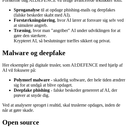
Forskerne bag AI:DEFENCE vil bruge avancerede teknikker som:
Sproganalyse
til at opdage phishing-mails og deepfakes
(falske beskeder skabt med AI).
Forstærkningslæring
, hvor AI lærer at forsvare sig selv ved
at simulere angreb.
Træning
, hvor man "angriber" AI under udviklingen for at
gøre den stærkere.
Krypteret AI, så beslutninger træffes sikkert og privat.
Malware og deepfake
Her eksempler på digitale trusler, som AI:DEFENCE med hjælp af
AI vil fokusere på:
Polymorf malware
- skadelig software, der hele tiden ændrer
sig for at undgå at blive opdaget.
Deepfake phishing
- falske beskeder genereret af AI, der
prøver at snyde dig.
Ved at analysere sproget i realtid, skal truslerne opdages, inden de
når at gøre skade.
Open source