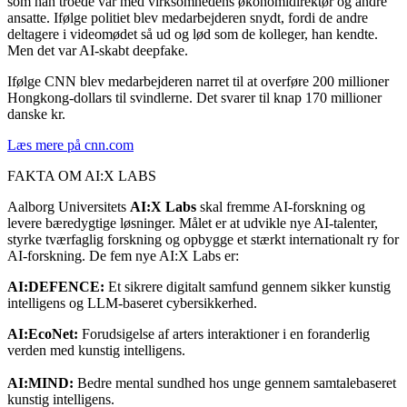
som han troede var med virksomhedens økonomidirektør og andre
ansatte. Ifølge politiet blev medarbejderen snydt, fordi de andre
deltagere i videomødet så ud og lød som de kolleger, han kendte.
Men det var AI-skabt deepfake.
Ifølge CNN blev medarbejderen narret til at overføre 200 millioner
Hongkong-dollars til svindlerne. Det svarer til knap 170 millioner
danske kr.
Læs mere på cnn.com
FAKTA OM AI:X LABS
Aalborg Universitets
AI:X Labs
skal fremme AI-forskning og
levere bæredygtige løsninger. Målet er at udvikle nye AI-talenter,
styrke tværfaglig forskning og opbygge et stærkt internationalt ry for
AI-forskning. De fem nye AI:X Labs er:
AI:DEFENCE:
Et sikrere digitalt samfund gennem sikker kunstig
intelligens og LLM-baseret cybersikkerhed.
AI:EcoNet:
Forudsigelse af arters interaktioner i en foranderlig
verden med kunstig intelligens.
AI:MIND:
Bedre mental sundhed hos unge gennem samtalebaseret
kunstig intelligens.