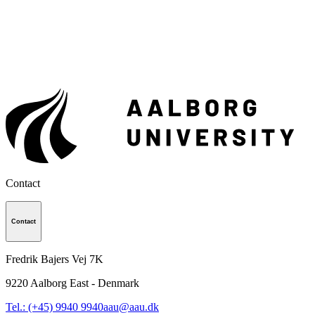
Contact
Contact
Fredrik Bajers Vej 7K
9220
Aalborg East - Denmark
Tel.: (+45) 9940 9940
aau@aau.dk