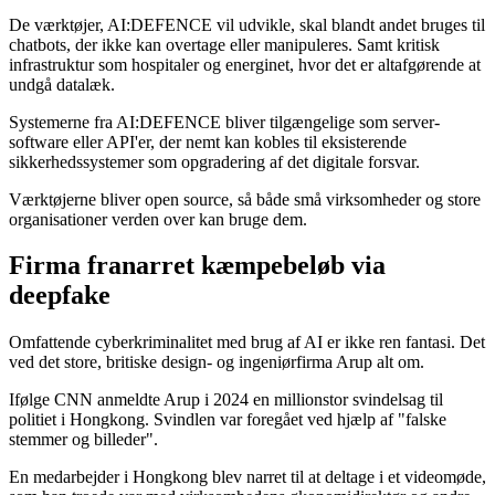
De værktøjer, AI:DEFENCE vil udvikle, skal blandt andet bruges til
chatbots, der ikke kan overtage eller manipuleres. Samt kritisk
infrastruktur som hospitaler og energinet, hvor det er altafgørende at
undgå datalæk.
Systemerne fra AI:DEFENCE bliver tilgængelige som server-
software eller API'er, der nemt kan kobles til eksisterende
sikkerhedssystemer som opgradering af det digitale forsvar.
Værktøjerne bliver open source, så både små virksomheder og store
organisationer verden over kan bruge dem.
Firma franarret kæmpebeløb via
deepfake
Omfattende cyberkriminalitet med brug af AI er ikke ren fantasi. Det
ved det store, britiske design- og ingeniørfirma Arup alt om.
Ifølge CNN anmeldte Arup i 2024 en millionstor svindelsag til
politiet i Hongkong. Svindlen var foregået ved hjælp af "falske
stemmer og billeder".
En medarbejder i Hongkong blev narret til at deltage i et videomøde,