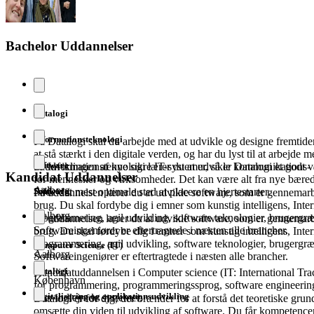
Bachelor Uddannelser
Datalogi
Informations­teknologi
På Datalogi skal du arbejde med at udvikle og designe fremtid
at stå stærkt i den digitale verden, og har du lyst til at arbejde 
Software
til udviklingen af nye sikre IT-systemer, så er Datalogi et godt v
På Informationsteknologi lærer du at udvikle kommunikations- o
Kandidat Uddannelser
for mennesker og virksomheder. Det kan være alt fra nye bæredyg
Aalborg
Software
finde det mest optimale sted at placere en hjertestarter.
På uddannelsen lærer du at udvikle software, som er gennemarbej
brug. Du skal fordybe dig i emner som kunstig intelligens, Inter
Aalborg
programmering, agil udvikling, software teknologier, brugergræ
På uddannelsen lærer du at udvikle software, som er gennemarbej
Softwareingeniører er eftertragtede i næsten alle brancher.
brug. Du skal fordybe dig i emner som kunstig intelligens, Inter
programmering, agil udvikling, software teknologier, brugergræ
Computer Science (IT)
Aalborg
Softwareingeniører er eftertragtede i næsten alle brancher.
Datalogi
Kandidatuddannelsen i Computer science (IT: International Track)
København
for programmering, programmeringssprog, software engineering
Digitalisering og applikations­udvikling
eller indlejrede systemer.
Datalogi er for dig, der brænder for at forstå det teoretiske grun
omsætte din viden til udvikling af software. Du får kompetencer