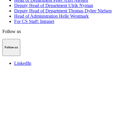
Head of Department Peter Axel Nielsen
Deputy Head of Department Ulrik Nyman
Deputy Head of Department Thomas Dyhre Nielsen
Head of Administration Helle Westmark
For CS Staff: Intranet
Follow us
Follow us
LinkedIn