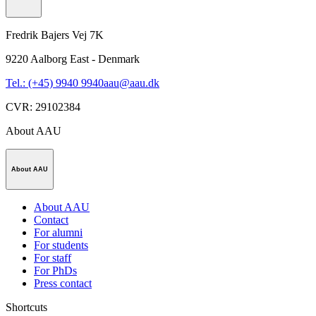
Fredrik Bajers Vej 7K
9220
Aalborg East - Denmark
Tel.: (+45) 9940 9940
aau@aau.dk
CVR
:
29102384
About AAU
About AAU
About AAU
Contact
For alumni
For students
For staff
For PhDs
Press contact
Shortcuts