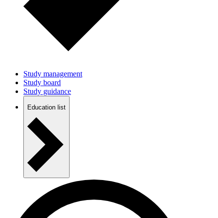
Study management
Study board
Study guidance
Education list
Study Life