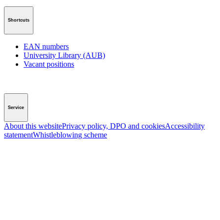
Shortcuts
EAN numbers
University Library (AUB)
Vacant positions
Service
About this website
Privacy policy, DPO and cookies
Accessibility
statement
Whistleblowing scheme